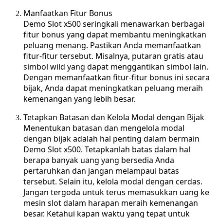
Manfaatkan Fitur Bonus
Demo Slot x500 seringkali menawarkan berbagai
fitur bonus yang dapat membantu meningkatkan
peluang menang. Pastikan Anda memanfaatkan
fitur-fitur tersebut. Misalnya, putaran gratis atau
simbol wild yang dapat menggantikan simbol lain.
Dengan memanfaatkan fitur-fitur bonus ini secara
bijak, Anda dapat meningkatkan peluang meraih
kemenangan yang lebih besar.
Tetapkan Batasan dan Kelola Modal dengan Bijak
Menentukan batasan dan mengelola modal
dengan bijak adalah hal penting dalam bermain
Demo Slot x500. Tetapkanlah batas dalam hal
berapa banyak uang yang bersedia Anda
pertaruhkan dan jangan melampaui batas
tersebut. Selain itu, kelola modal dengan cerdas.
Jangan tergoda untuk terus memasukkan uang ke
mesin slot dalam harapan meraih kemenangan
besar. Ketahui kapan waktu yang tepat untuk