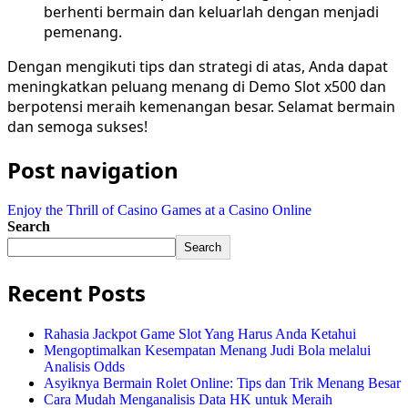
berhenti bermain dan keluarlah dengan menjadi
pemenang.
Dengan mengikuti tips dan strategi di atas, Anda dapat
meningkatkan peluang menang di Demo Slot x500 dan
berpotensi meraih kemenangan besar. Selamat bermain
dan semoga sukses!
Post navigation
Enjoy the Thrill of Casino Games at a Casino Online
Search
Search
Recent Posts
Rahasia Jackpot Game Slot Yang Harus Anda Ketahui
Mengoptimalkan Kesempatan Menang Judi Bola melalui
Analisis Odds
Asyiknya Bermain Rolet Online: Tips dan Trik Menang Besar
Cara Mudah Menganalisis Data HK untuk Meraih