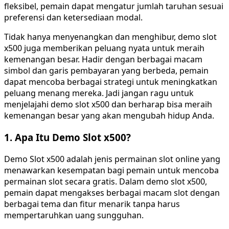
fleksibel, pemain dapat mengatur jumlah taruhan sesuai
preferensi dan ketersediaan modal.
Tidak hanya menyenangkan dan menghibur, demo slot
x500 juga memberikan peluang nyata untuk meraih
kemenangan besar. Hadir dengan berbagai macam
simbol dan garis pembayaran yang berbeda, pemain
dapat mencoba berbagai strategi untuk meningkatkan
peluang menang mereka. Jadi jangan ragu untuk
menjelajahi demo slot x500 dan berharap bisa meraih
kemenangan besar yang akan mengubah hidup Anda.
1. Apa Itu Demo Slot x500?
Demo Slot x500 adalah jenis permainan slot online yang
menawarkan kesempatan bagi pemain untuk mencoba
permainan slot secara gratis. Dalam demo slot x500,
pemain dapat mengakses berbagai macam slot dengan
berbagai tema dan fitur menarik tanpa harus
mempertaruhkan uang sungguhan.