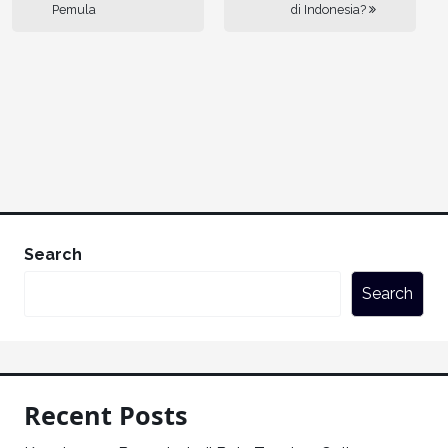
Pemula
di Indonesia?
Search
Search
Recent Posts