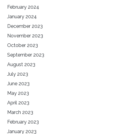
February 2024
January 2024
December 2023
November 2023
October 2023
September 2023
August 2023
July 2023
June 2023
May 2023
April 2023
March 2023
February 2023
January 2023