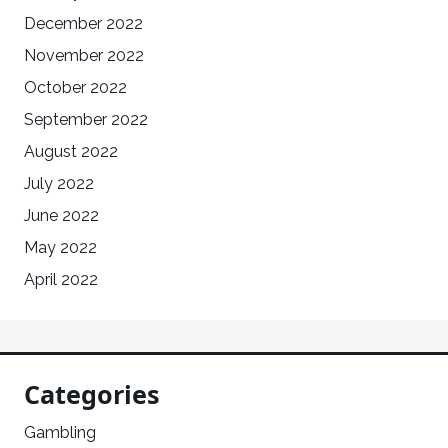
December 2022
November 2022
October 2022
September 2022
August 2022
July 2022
June 2022
May 2022
April 2022
Categories
Gambling