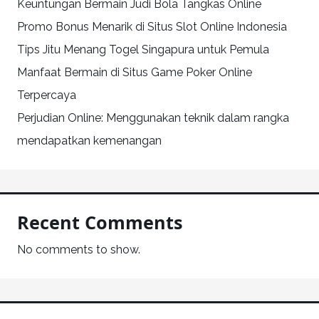
Keuntungan Bermain Judi Bola Tangkas Online
Promo Bonus Menarik di Situs Slot Online Indonesia
Tips Jitu Menang Togel Singapura untuk Pemula
Manfaat Bermain di Situs Game Poker Online
Terpercaya
Perjudian Online: Menggunakan teknik dalam rangka
mendapatkan kemenangan
Recent Comments
No comments to show.