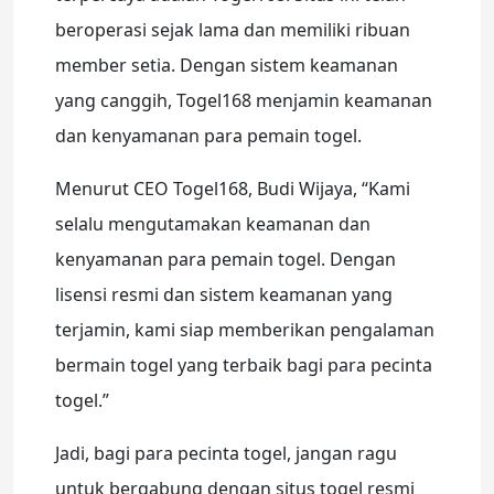
beroperasi sejak lama dan memiliki ribuan
member setia. Dengan sistem keamanan
yang canggih, Togel168 menjamin keamanan
dan kenyamanan para pemain togel.
Menurut CEO Togel168, Budi Wijaya, “Kami
selalu mengutamakan keamanan dan
kenyamanan para pemain togel. Dengan
lisensi resmi dan sistem keamanan yang
terjamin, kami siap memberikan pengalaman
bermain togel yang terbaik bagi para pecinta
togel.”
Jadi, bagi para pecinta togel, jangan ragu
untuk bergabung dengan situs togel resmi