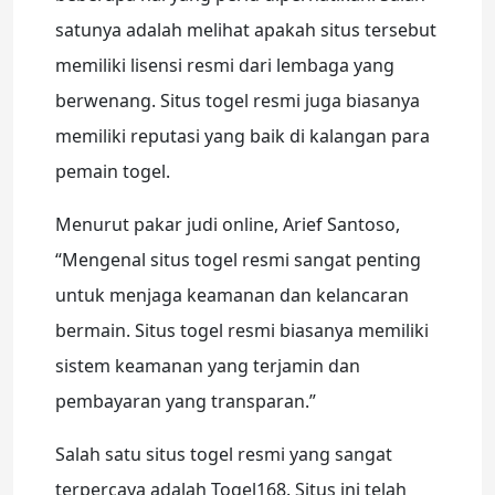
satunya adalah melihat apakah situs tersebut
memiliki lisensi resmi dari lembaga yang
berwenang. Situs togel resmi juga biasanya
memiliki reputasi yang baik di kalangan para
pemain togel.
Menurut pakar judi online, Arief Santoso,
“Mengenal situs togel resmi sangat penting
untuk menjaga keamanan dan kelancaran
bermain. Situs togel resmi biasanya memiliki
sistem keamanan yang terjamin dan
pembayaran yang transparan.”
Salah satu situs togel resmi yang sangat
terpercaya adalah Togel168. Situs ini telah