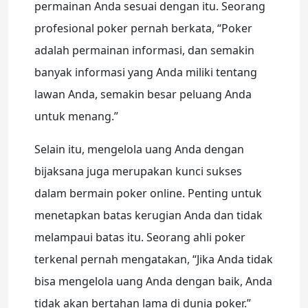
permainan Anda sesuai dengan itu. Seorang
profesional poker pernah berkata, “Poker
adalah permainan informasi, dan semakin
banyak informasi yang Anda miliki tentang
lawan Anda, semakin besar peluang Anda
untuk menang.”
Selain itu, mengelola uang Anda dengan
bijaksana juga merupakan kunci sukses
dalam bermain poker online. Penting untuk
menetapkan batas kerugian Anda dan tidak
melampaui batas itu. Seorang ahli poker
terkenal pernah mengatakan, “Jika Anda tidak
bisa mengelola uang Anda dengan baik, Anda
tidak akan bertahan lama di dunia poker.”