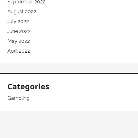
September 2022
August 2022
July 2022
June 2022
May 2022
April 2022
Categories
Gambling