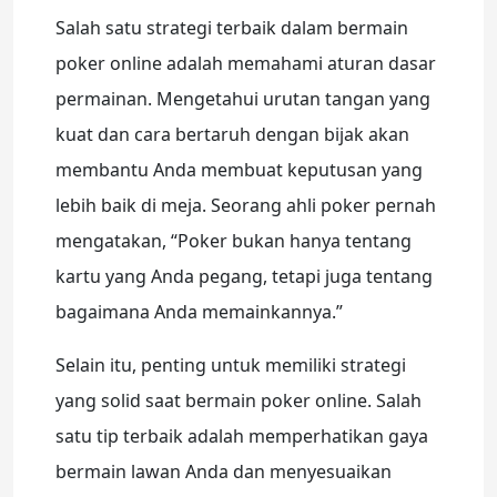
Salah satu strategi terbaik dalam bermain
poker online adalah memahami aturan dasar
permainan. Mengetahui urutan tangan yang
kuat dan cara bertaruh dengan bijak akan
membantu Anda membuat keputusan yang
lebih baik di meja. Seorang ahli poker pernah
mengatakan, “Poker bukan hanya tentang
kartu yang Anda pegang, tetapi juga tentang
bagaimana Anda memainkannya.”
Selain itu, penting untuk memiliki strategi
yang solid saat bermain poker online. Salah
satu tip terbaik adalah memperhatikan gaya
bermain lawan Anda dan menyesuaikan