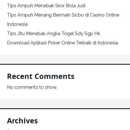
Tips Ampuh Menebak Skor Bola Judi
Tips Ampuh Menang Bermain Sicbo di Casino Online
Indonesia
Tips Jitu Menebak Angka Togel Sdy Sgp Hk
Download Aplikasi Poker Online Terbaik di Indonesia
Recent Comments
No comments to show.
Archives