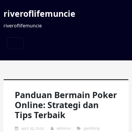
riveroflifemuncie
riveroflifemuncie
Panduan Bermain Poker
Online: Strategi dan
Tips Terbaik
april 19, 2024
adminss
gambling