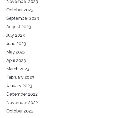
November 2023
October 2023
September 2023
August 2023
July 2023
June 2023
May 2023
April 2023
March 2023
February 2023
January 2023
December 2022
November 2022
October 2022