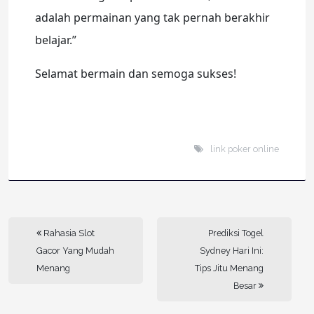
adalah permainan yang tak pernah berakhir
belajar.”
Selamat bermain dan semoga sukses!
link poker online
Rahasia Slot
Prediksi Togel
Gacor Yang Mudah
Sydney Hari Ini:
Menang
Tips Jitu Menang
Besar