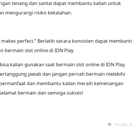
engan tenang dan santai dapat membantu kalian untuk
n mengurangi risiko kekalahan.
 makes perfect.” Berlatih secara konsisten dapat membant
bermain slot online di IDN Play.
 bisa kalian gunakan saat bermain slot online di IDN Play.
 bertanggung jawab dan jangan pernah bermain melebihi
i bermanfaat dan membantu kalian meraih kemenangan
. Selamat bermain dan semoga sukses!
idn play s