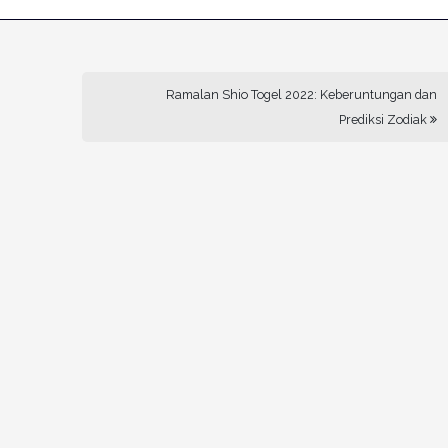
Ramalan Shio Togel 2022: Keberuntungan dan
Prediksi Zodiak