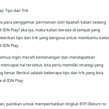
y: Tips dan Trik
nya para penggemar permainan slot! Apakah kalian sedang
 IDN Play? Jika iya, maka kalian berada di tempat yang
emberikan tips dan trik yang berguna untuk membantu kalia
 IDN Play.
ta semua ingin meraih kemenangan dan mendapatkan
encapai hal tersebut, kita perlu memiliki strategi yang
benar. Berikut adalah beberapa tips dan trik yang bisa
 di IDN Play:
an, pastikan untuk memperhatikan tingkat RTP (Return to