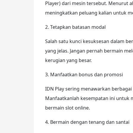
Player) dari mesin tersebut. Menurut a
meningkatkan peluang kalian untuk 
2. Tetapkan batasan modal
Salah satu kunci kesuksesan dalam be
yang jelas. Jangan pernah bermain mel
kerugian yang besar.
3. Manfaatkan bonus dan promosi
IDN Play sering menawarkan berbagai
Manfaatkanlah kesempatan ini untuk 
bermain slot online.
4. Bermain dengan tenang dan santai