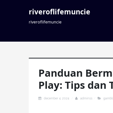
riveroflifemuncie
riveroflifemuncie
Panduan Berma
Play: Tips dan 
december 4, 2024
adminss
gambl