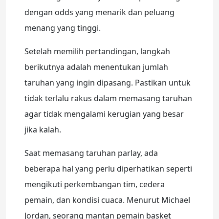
dengan odds yang menarik dan peluang
menang yang tinggi.
Setelah memilih pertandingan, langkah
berikutnya adalah menentukan jumlah
taruhan yang ingin dipasang. Pastikan untuk
tidak terlalu rakus dalam memasang taruhan
agar tidak mengalami kerugian yang besar
jika kalah.
Saat memasang taruhan parlay, ada
beberapa hal yang perlu diperhatikan seperti
mengikuti perkembangan tim, cedera
pemain, dan kondisi cuaca. Menurut Michael
Jordan, seorang mantan pemain basket