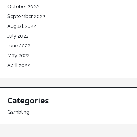
October 2022
September 2022
August 2022
July 2022
June 2022
May 2022
April 2022
Categories
Gambling