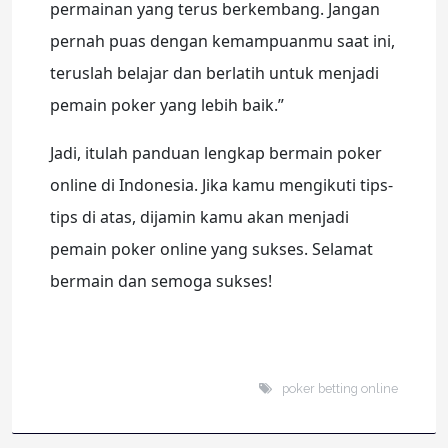
permainan yang terus berkembang. Jangan
pernah puas dengan kemampuanmu saat ini,
teruslah belajar dan berlatih untuk menjadi
pemain poker yang lebih baik.”
Jadi, itulah panduan lengkap bermain poker
online di Indonesia. Jika kamu mengikuti tips-
tips di atas, dijamin kamu akan menjadi
pemain poker online yang sukses. Selamat
bermain dan semoga sukses!
poker betting online