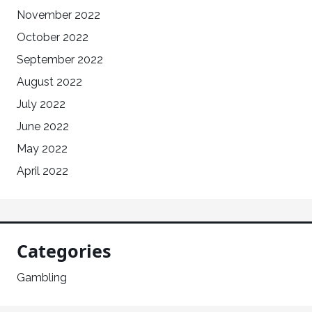
November 2022
October 2022
September 2022
August 2022
July 2022
June 2022
May 2022
April 2022
Categories
Gambling