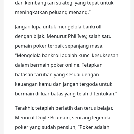
dan kembangkan strategi yang tepat untuk
meningkatkan peluang menang.”
Jangan lupa untuk mengelola bankroll
dengan bijak. Menurut Phil Ivey, salah satu
pemain poker terbaik sepanjang masa,
“Mengelola bankroll adalah kunci kesuksesan
dalam bermain poker online. Tetapkan
batasan taruhan yang sesuai dengan
keuangan kamu dan jangan tergoda untuk
bermain di luar batas yang telah ditentukan.”
Terakhir, tetaplah berlatih dan terus belajar.
Menurut Doyle Brunson, seorang legenda
poker yang sudah pensiun, “Poker adalah