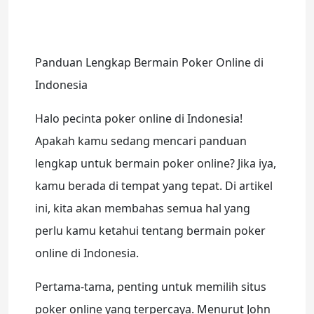
Panduan Lengkap Bermain Poker Online di
Indonesia
Halo pecinta poker online di Indonesia!
Apakah kamu sedang mencari panduan
lengkap untuk bermain poker online? Jika iya,
kamu berada di tempat yang tepat. Di artikel
ini, kita akan membahas semua hal yang
perlu kamu ketahui tentang bermain poker
online di Indonesia.
Pertama-tama, penting untuk memilih situs
poker online yang terpercaya. Menurut John