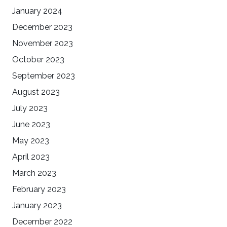
January 2024
December 2023
November 2023
October 2023
September 2023
August 2023
July 2023
June 2023
May 2023
April 2023
March 2023
February 2023
January 2023
December 2022