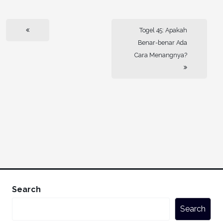
Togel 45: Apakah
Benar-benar Ada
Cara Menangnya?
Search
Search