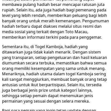
membawa pulang hadiah besar mencapai ratusan juta
rupiah. Selain itu, ada juga hadiah bagi pemenang pada
level yang lebih rendah, memberikan peluang bagi lebih
banyak orang untuk meraih kemenangan. Pengumuman
hadiah terbaru dapat diakses melalui situs resmi dan
media sosial yang terkait dengan Toto Macau,
memberikan informasi terkini pada para penggemar.
Sementara itu, di Togel Kamboja, hadiah yang
ditawarkan juga tidak kalah menarik. Dengan sistem
yang transparan, setiap pengeluaran dan hasil keluaran
diumumkan secara terbuka, memastikan bahwa semua
orang memiliki kesempatan yang sama untuk menang.
Menariknya, hadiah utama dalam togel Kamboja sering
kali sangat menggiurkan, membuat banyak orang tetap
antusias untuk ikut berpartisipasi. Selain itu, tersedia
juga berbagai jenis prize untuk kategori lainnya,
sehingga setiap pemain dapat menemukan jenis
permainan yang sesuai dengan selera mereka.
Bagi para pemain yang ingin tetap update dengan