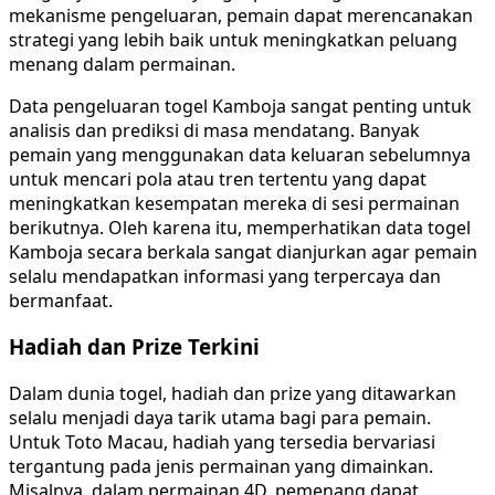
mekanisme pengeluaran, pemain dapat merencanakan
strategi yang lebih baik untuk meningkatkan peluang
menang dalam permainan.
Data pengeluaran togel Kamboja sangat penting untuk
analisis dan prediksi di masa mendatang. Banyak
pemain yang menggunakan data keluaran sebelumnya
untuk mencari pola atau tren tertentu yang dapat
meningkatkan kesempatan mereka di sesi permainan
berikutnya. Oleh karena itu, memperhatikan data togel
Kamboja secara berkala sangat dianjurkan agar pemain
selalu mendapatkan informasi yang terpercaya dan
bermanfaat.
Hadiah dan Prize Terkini
Dalam dunia togel, hadiah dan prize yang ditawarkan
selalu menjadi daya tarik utama bagi para pemain.
Untuk Toto Macau, hadiah yang tersedia bervariasi
tergantung pada jenis permainan yang dimainkan.
Misalnya, dalam permainan 4D, pemenang dapat