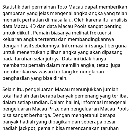
Statistik dari permainan Toto Macau dapat memberikan
gambaran yang jelas mengenai angka-angka yang telah
menarik perhatian di masa lalu. Oleh karena itu, analisis
data Macau 4D dan data Macau Pools sangat penting
untuk diikuti. Pemain biasanya melihat frekuensi
keluaran angka tertentu dan membandingkannya
dengan hasil sebelumnya. Informasi ini sangat berguna
untuk menentukan pilihan angka yang akan dipasang
pada taruhan selanjutnya. Data ini tidak hanya
membantu pemain dalam memilih angka, tetapi juga
memberikan wawasan tentang kemungkinan
penghasilan yang bisa diraih.
Selain itu, pengeluaran Macau menunjukkan jumlah
total hadiah dan berapa banyak pemenang yang terlibat
dalam setiap undian. Dalam hal ini, informasi mengenai
pengeluaran Macau Prize dan pengeluaran Macau Pools
bisa sangat berharga. Dengan mengetahui berapa
banyak hadiah yang dibagikan dan seberapa besar
hadiah jackpot, pemain bisa merencanakan taruhan