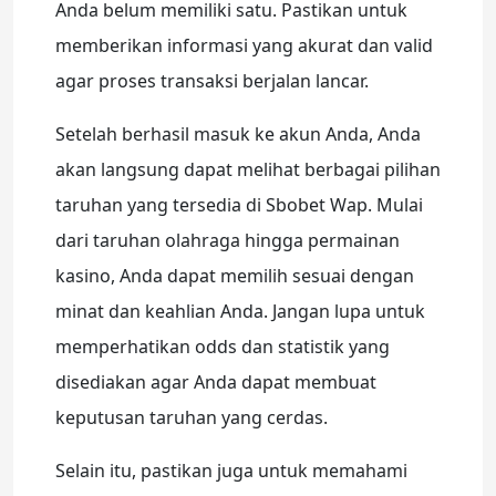
Anda belum memiliki satu. Pastikan untuk
memberikan informasi yang akurat dan valid
agar proses transaksi berjalan lancar.
Setelah berhasil masuk ke akun Anda, Anda
akan langsung dapat melihat berbagai pilihan
taruhan yang tersedia di Sbobet Wap. Mulai
dari taruhan olahraga hingga permainan
kasino, Anda dapat memilih sesuai dengan
minat dan keahlian Anda. Jangan lupa untuk
memperhatikan odds dan statistik yang
disediakan agar Anda dapat membuat
keputusan taruhan yang cerdas.
Selain itu, pastikan juga untuk memahami