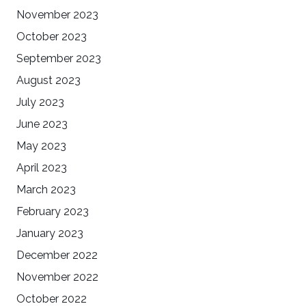
November 2023
October 2023
September 2023
August 2023
July 2023
June 2023
May 2023
April 2023
March 2023
February 2023
January 2023
December 2022
November 2022
October 2022