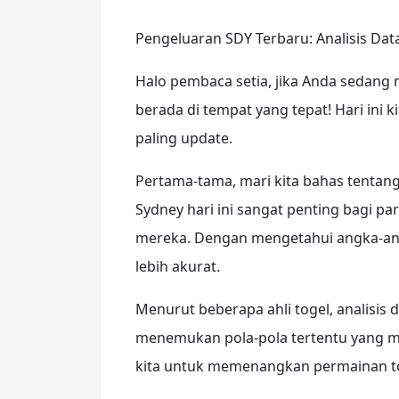
Pengeluaran SDY Terbaru: Analisis Data
Halo pembaca setia, jika Anda sedang
berada di tempat yang tepat! Hari ini 
paling update.
Pertama-tama, mari kita bahas tentan
Sydney hari ini sangat penting bagi p
mereka. Dengan mengetahui angka-angk
lebih akurat.
Menurut beberapa ahli togel, analisis 
menemukan pola-pola tertentu yang mu
kita untuk memenangkan permainan t