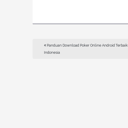
Panduan Download Poker Online Android Terbaik 
Indonesia