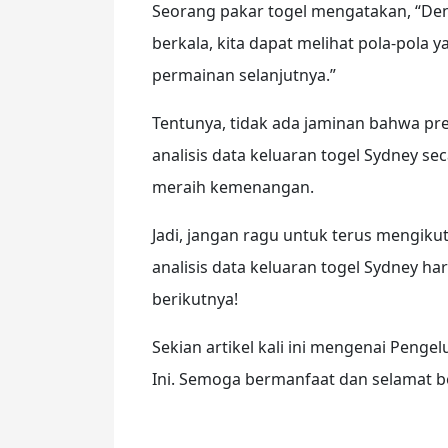
Seorang pakar togel mengatakan, “Den
berkala, kita dapat melihat pola-pola
permainan selanjutnya.”
Tentunya, tidak ada jaminan bahwa pre
analisis data keluaran togel Sydney s
meraih kemenangan.
Jadi, jangan ragu untuk terus mengik
analisis data keluaran togel Sydney h
berikutnya!
Sekian artikel kali ini mengenai Penge
Ini. Semoga bermanfaat dan selamat b