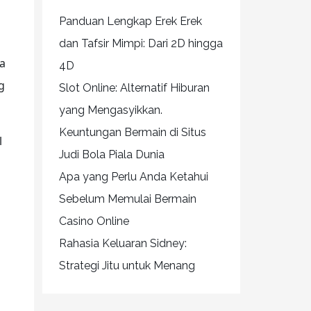
Panduan Lengkap Erek Erek
dan Tafsir Mimpi: Dari 2D hingga
a
4D
g
Slot Online: Alternatif Hiburan
yang Mengasyikkan.
Keuntungan Bermain di Situs
l
Judi Bola Piala Dunia
Apa yang Perlu Anda Ketahui
Sebelum Memulai Bermain
Casino Online
Rahasia Keluaran Sidney:
Strategi Jitu untuk Menang