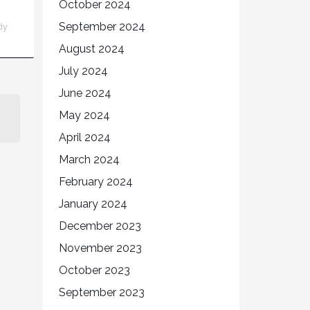
October 2024
September 2024
dy
August 2024
July 2024
June 2024
May 2024
April 2024
March 2024
February 2024
January 2024
December 2023
November 2023
October 2023
September 2023