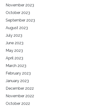
November 2023
October 2023
September 2023
August 2023
July 2023
June 2023
May 2023
April 2023
March 2023
February 2023
January 2023
December 2022
November 2022
October 2022