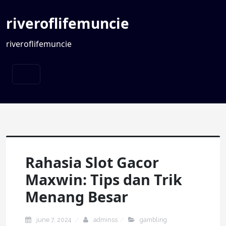
riveroflifemuncie
riveroflifemuncie
Rahasia Slot Gacor
Maxwin: Tips dan Trik
Menang Besar
june 7, 2024
adminss
gambling