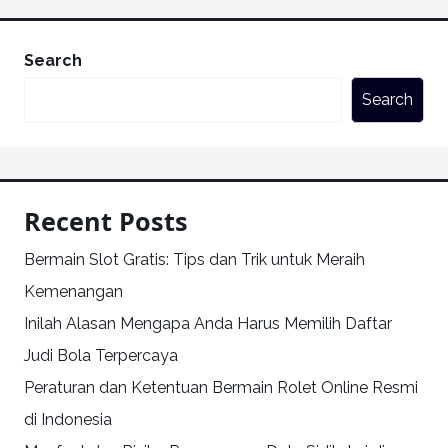
Search
Search
Recent Posts
Bermain Slot Gratis: Tips dan Trik untuk Meraih
Kemenangan
Inilah Alasan Mengapa Anda Harus Memilih Daftar
Judi Bola Terpercaya
Peraturan dan Ketentuan Bermain Rolet Online Resmi
di Indonesia