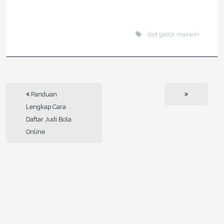
slot gacor maxwin
Panduan
Lengkap Cara
Daftar Judi Bola
Online