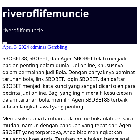
riveroflifemuncie
riveroflifemuncie
April 3, 2024
adminss
Gambling
SBOBET88, SBOBET, dan Agen SBOBET telah menjadi
bagian penting dalam dunia judi online, khususnya
dalam permainan Judi Bola. Dengan banyaknya peminat
taruhan bola, link SBOBET, login SBOBET, dan daftar
SBOBET menjadi kata kunci yang sangat dicari oleh para
pecinta judi online. Bagi yang ingin meraih kesuksesan
dalam taruhan bola, memilih Agen SBOBET88 terbaik
adalah langkah awal yang penting.
Memasuki dunia taruhan bola online bukanlah perkara
mudah, namun dengan panduan yang tepat dari Agen
SBOBET yang terpercaya, Anda bisa meningkatkan
peluang sukses Anda. Taruhan bola bukan hanya soal