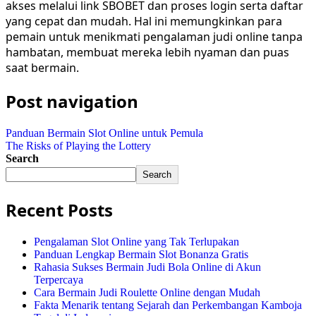
akses melalui link SBOBET dan proses login serta daftar
yang cepat dan mudah. Hal ini memungkinkan para
pemain untuk menikmati pengalaman judi online tanpa
hambatan, membuat mereka lebih nyaman dan puas
saat bermain.
Post navigation
Panduan Bermain Slot Online untuk Pemula
The Risks of Playing the Lottery
Search
Search
Recent Posts
Pengalaman Slot Online yang Tak Terlupakan
Panduan Lengkap Bermain Slot Bonanza Gratis
Rahasia Sukses Bermain Judi Bola Online di Akun
Terpercaya
Cara Bermain Judi Roulette Online dengan Mudah
Fakta Menarik tentang Sejarah dan Perkembangan Kamboja