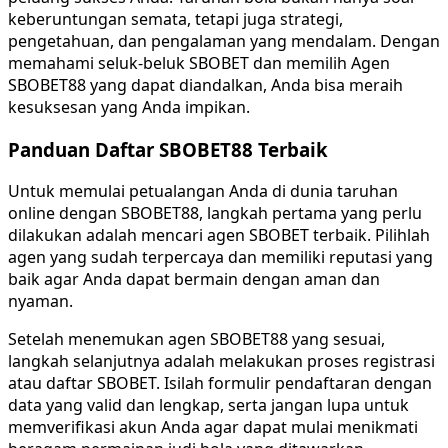
keberuntungan semata, tetapi juga strategi,
pengetahuan, dan pengalaman yang mendalam. Dengan
memahami seluk-beluk SBOBET dan memilih Agen
SBOBET88 yang dapat diandalkan, Anda bisa meraih
kesuksesan yang Anda impikan.
Panduan Daftar SBOBET88 Terbaik
Untuk memulai petualangan Anda di dunia taruhan
online dengan SBOBET88, langkah pertama yang perlu
dilakukan adalah mencari agen SBOBET terbaik. Pilihlah
agen yang sudah terpercaya dan memiliki reputasi yang
baik agar Anda dapat bermain dengan aman dan
nyaman.
Setelah menemukan agen SBOBET88 yang sesuai,
langkah selanjutnya adalah melakukan proses registrasi
atau daftar SBOBET. Isilah formulir pendaftaran dengan
data yang valid dan lengkap, serta jangan lupa untuk
memverifikasi akun Anda agar dapat mulai menikmati