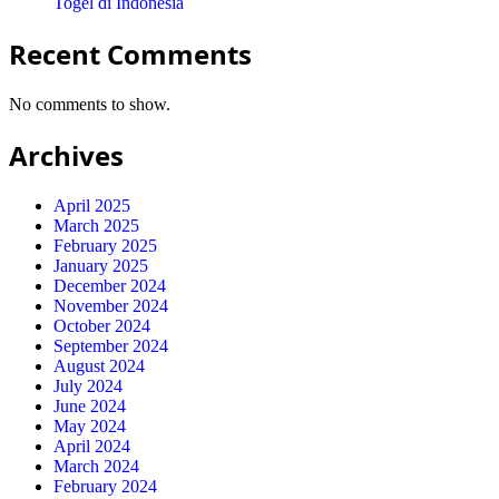
Togel di Indonesia
Recent Comments
No comments to show.
Archives
April 2025
March 2025
February 2025
January 2025
December 2024
November 2024
October 2024
September 2024
August 2024
July 2024
June 2024
May 2024
April 2024
March 2024
February 2024