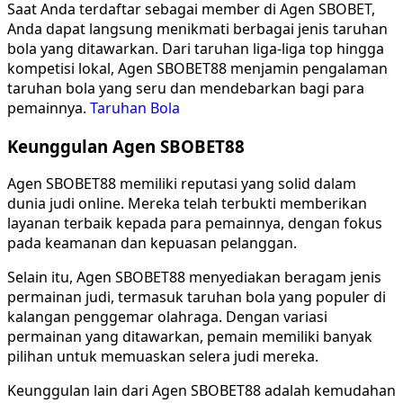
Saat Anda terdaftar sebagai member di Agen SBOBET,
Anda dapat langsung menikmati berbagai jenis taruhan
bola yang ditawarkan. Dari taruhan liga-liga top hingga
kompetisi lokal, Agen SBOBET88 menjamin pengalaman
taruhan bola yang seru dan mendebarkan bagi para
pemainnya.
Taruhan Bola
Keunggulan Agen SBOBET88
Agen SBOBET88 memiliki reputasi yang solid dalam
dunia judi online. Mereka telah terbukti memberikan
layanan terbaik kepada para pemainnya, dengan fokus
pada keamanan dan kepuasan pelanggan.
Selain itu, Agen SBOBET88 menyediakan beragam jenis
permainan judi, termasuk taruhan bola yang populer di
kalangan penggemar olahraga. Dengan variasi
permainan yang ditawarkan, pemain memiliki banyak
pilihan untuk memuaskan selera judi mereka.
Keunggulan lain dari Agen SBOBET88 adalah kemudahan