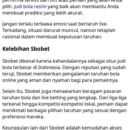
pilih.
judi bola resmi
yang baik akan membantu Anda
membuat prediksi yang lebih akurat.
Jangan terlalu terbawa emosi saat bertaruh live.
Terkadang, situasi darurat muncul, namun tetaplah
rasional dalam membuat keputusan taruhan.
Kelebihan Sbobet
Sbobet dikenal karena kehandalannya sebagai situs judi
bola terbesar di Indonesia. Dengan reputasi yang sudah
teruji, Sbobet memberikan pengalaman taruhan bola
online yang aman dan nyaman bagi para pemainnya.
Selain itu, Sbobet juga menawarkan beragam pasaran
taruhan bola dan live betting yang lengkap. Dari liga-liga
terkenal hingga kompetisi-kompetisi lokal, pemain dapat
menikmati berbagai pilihan taruhan yang sesuai dengan
preferensi mereka.
Keunggulan lain dari Sbobet adalah kemudahan akses