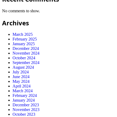
No comments to show.
Archives
March 2025
February 2025
January 2025
December 2024
November 2024
October 2024
September 2024
August 2024
July 2024
June 2024
May 2024
April 2024
March 2024
February 2024
January 2024
December 2023
November 2023
October 2023