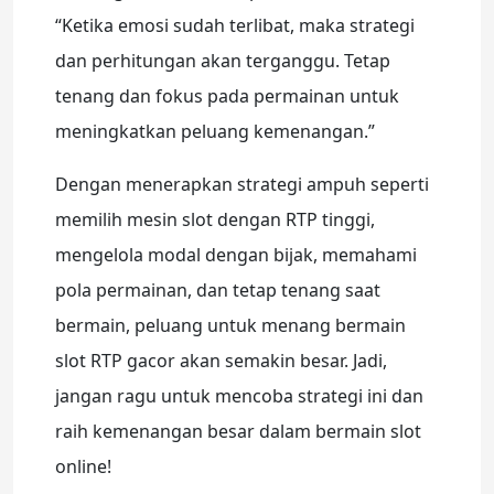
“Ketika emosi sudah terlibat, maka strategi
dan perhitungan akan terganggu. Tetap
tenang dan fokus pada permainan untuk
meningkatkan peluang kemenangan.”
Dengan menerapkan strategi ampuh seperti
memilih mesin slot dengan RTP tinggi,
mengelola modal dengan bijak, memahami
pola permainan, dan tetap tenang saat
bermain, peluang untuk menang bermain
slot RTP gacor akan semakin besar. Jadi,
jangan ragu untuk mencoba strategi ini dan
raih kemenangan besar dalam bermain slot
online!