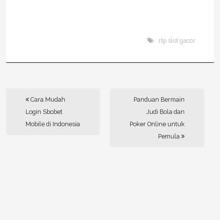
rtp slot gacor
Cara Mudah
Panduan Bermain
Login Sbobet
Judi Bola dan
Mobile di Indonesia
Poker Online untuk
Pemula