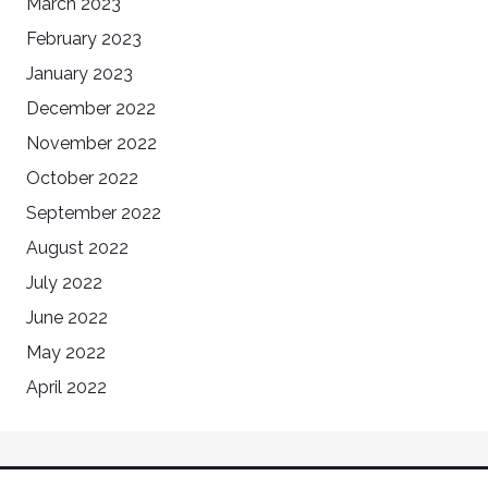
March 2023
February 2023
January 2023
December 2022
November 2022
October 2022
September 2022
August 2022
July 2022
June 2022
May 2022
April 2022