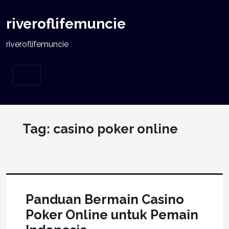
riveroflifemuncie
riveroflifemuncie
Tag:
casino poker online
Panduan Bermain Casino
Poker Online untuk Pemain