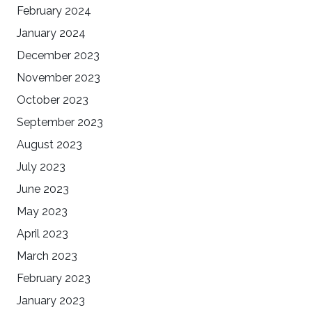
February 2024
January 2024
December 2023
November 2023
October 2023
September 2023
August 2023
July 2023
June 2023
May 2023
April 2023
March 2023
February 2023
January 2023