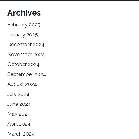
Archives
February 2025
January 2025
December 2024
November 2024
October 2024
September 2024
August 2024
July 2024
June 2024
May 2024
April 2024
March 2024