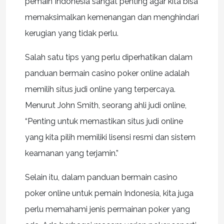
pemain Indonesia sangat penting agar kita bisa
memaksimalkan kemenangan dan menghindari
kerugian yang tidak perlu.
Salah satu tips yang perlu diperhatikan dalam
panduan bermain casino poker online adalah
memilih situs judi online yang terpercaya.
Menurut John Smith, seorang ahli judi online,
“Penting untuk memastikan situs judi online
yang kita pilih memiliki lisensi resmi dan sistem
keamanan yang terjamin.”
Selain itu, dalam panduan bermain casino
poker online untuk pemain Indonesia, kita juga
perlu memahami jenis permainan poker yang