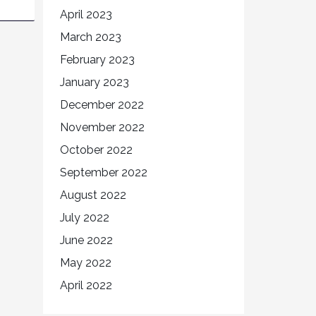
April 2023
March 2023
February 2023
January 2023
December 2022
November 2022
October 2022
September 2022
August 2022
July 2022
June 2022
May 2022
April 2022