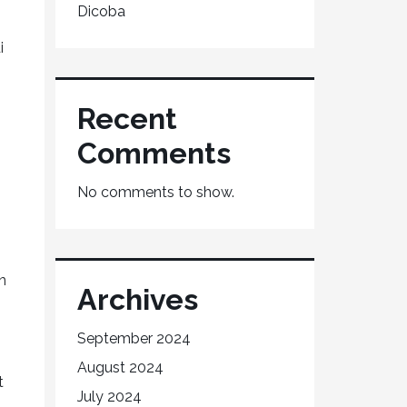
Dicoba
i
Recent
Comments
No comments to show.
n
Archives
September 2024
August 2024
t
July 2024