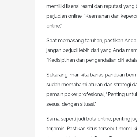
memiliki lisensi resmi dan reputasi yang
perjudian online, “Keamanan dan keperca
online.”
Saat memasang taruhan, pastikan Anda 
jangan berjudi lebih dari yang Anda ma
“Kedisiplinan dan pengendalian diri adal
Sekarang, mari kita bahas panduan berma
sudah memahami aturan dan strategi da
pemain poker profesional, “Penting un
sesuai dengan situasi.”
Sama seperti judi bola online, penting j
terjamin. Pastikan situs tersebut memil