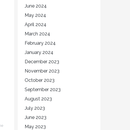
June 2024
May 2024
April 2024
March 2024
February 2024
January 2024
December 2023
November 2023
October 2023
September 2023
August 2023
July 2023
June 2023
ne
May 2023