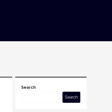
Search
Search