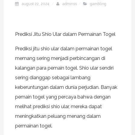
august 22, 2024
adminss
gambling
Prediksi Jitu Shio Ular dalam Permainan Togel
Prediksi jitu shio ular dalam permainan togel
memang sering menjadi perbincangan di
kalangan para pemain togel. Shio ular sendiri
sering dianggap sebagai lambang
keberuntungan dalam dunia perjudian. Banyak
pemain togel yang percaya bahwa dengan
melihat prediksi shio ular, mereka dapat
meningkatkan peluang menang dalam
permainan togel.