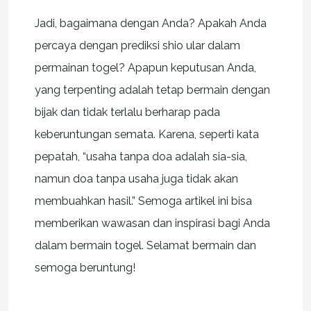
Jadi, bagaimana dengan Anda? Apakah Anda
percaya dengan prediksi shio ular dalam
permainan togel? Apapun keputusan Anda,
yang terpenting adalah tetap bermain dengan
bijak dan tidak terlalu berharap pada
keberuntungan semata. Karena, seperti kata
pepatah, “usaha tanpa doa adalah sia-sia,
namun doa tanpa usaha juga tidak akan
membuahkan hasil.” Semoga artikel ini bisa
memberikan wawasan dan inspirasi bagi Anda
dalam bermain togel. Selamat bermain dan
semoga beruntung!