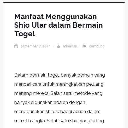
Manfaat Menggunakan
Shio Ular dalam Bermain
Togel
september 7, 2024
adminss
gambling
Dalam bermain togel, banyak pemain yang
mencari cara untuk meningkatkan peluang
menang mereka. Salah satu metode yang
banyak digunakan adalah dengan
menggunakan shio sebagai acuan dalam
memilih angka. Salah satu shio yang sering