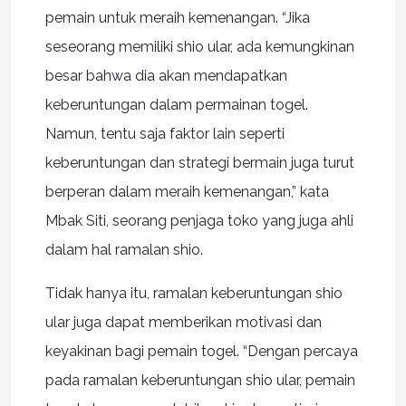
pemain untuk meraih kemenangan. “Jika
seseorang memiliki shio ular, ada kemungkinan
besar bahwa dia akan mendapatkan
keberuntungan dalam permainan togel.
Namun, tentu saja faktor lain seperti
keberuntungan dan strategi bermain juga turut
berperan dalam meraih kemenangan,” kata
Mbak Siti, seorang penjaga toko yang juga ahli
dalam hal ramalan shio.
Tidak hanya itu, ramalan keberuntungan shio
ular juga dapat memberikan motivasi dan
keyakinan bagi pemain togel. “Dengan percaya
pada ramalan keberuntungan shio ular, pemain