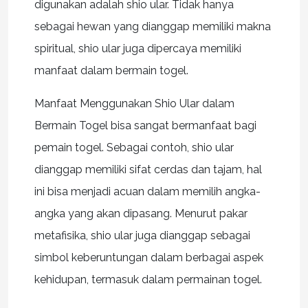
digunakan adalah shio ular. Tidak hanya
sebagai hewan yang dianggap memiliki makna
spiritual, shio ular juga dipercaya memiliki
manfaat dalam bermain togel.
Manfaat Menggunakan Shio Ular dalam
Bermain Togel bisa sangat bermanfaat bagi
pemain togel. Sebagai contoh, shio ular
dianggap memiliki sifat cerdas dan tajam, hal
ini bisa menjadi acuan dalam memilih angka-
angka yang akan dipasang. Menurut pakar
metafisika, shio ular juga dianggap sebagai
simbol keberuntungan dalam berbagai aspek
kehidupan, termasuk dalam permainan togel.