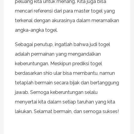
peluang kita untuk menang. Kita juga bisa
mencari referensi dari para master togel yang
terkenal dengan akurasinya dalam meramalkan
angka-angka togel.
Sebagai penutup, ingatlah bahwa judi togel
adalah permainan yang mengandalkan
keberuntungan. Meskipun prediksi togel
berdasarkan shio ular bisa membantu, namun
tetaplah bermain secara bijak dan bertanggung
jawab. Semoga keberuntungan selalu
menyertai kita dalam setiap taruhan yang kita
lakukan. Selamat bermain, dan semoga sukses!