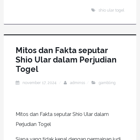
shio ular togel
Mitos dan Fakta seputar
Shio Ular dalam Perjudian
Togel
november 17, 2024
adminss
gambling
Mitos dan Fakta seputar Shio Ular dalam
Perjudian Togel
Siapa yang tidak kenal dengan permainan judi