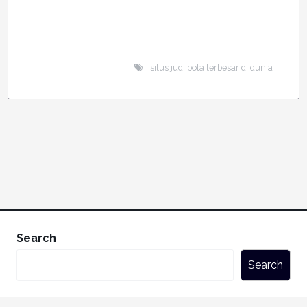
situs judi bola terbesar di dunia
Search
Search