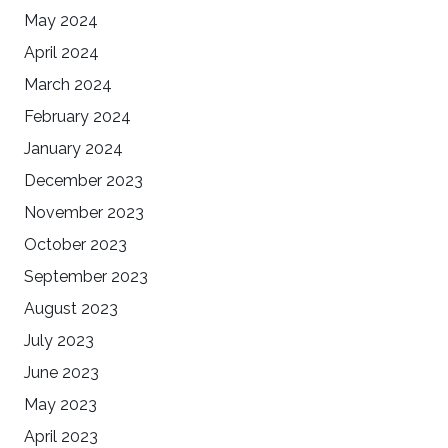
May 2024
April 2024
March 2024
February 2024
January 2024
December 2023
November 2023
October 2023
September 2023
August 2023
July 2023
June 2023
May 2023
April 2023