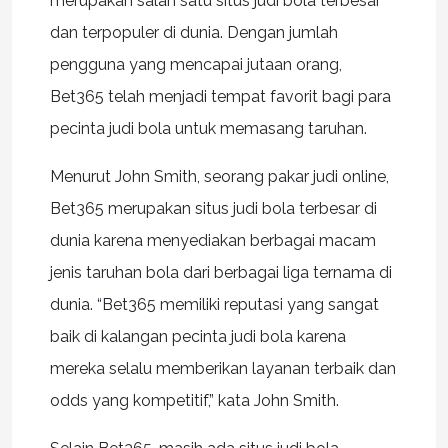
merupakan salah satu situs judi bola terbesar
dan terpopuler di dunia. Dengan jumlah
pengguna yang mencapai jutaan orang,
Bet365 telah menjadi tempat favorit bagi para
pecinta judi bola untuk memasang taruhan.
Menurut John Smith, seorang pakar judi online,
Bet365 merupakan situs judi bola terbesar di
dunia karena menyediakan berbagai macam
jenis taruhan bola dari berbagai liga ternama di
dunia. “Bet365 memiliki reputasi yang sangat
baik di kalangan pecinta judi bola karena
mereka selalu memberikan layanan terbaik dan
odds yang kompetitif,” kata John Smith.