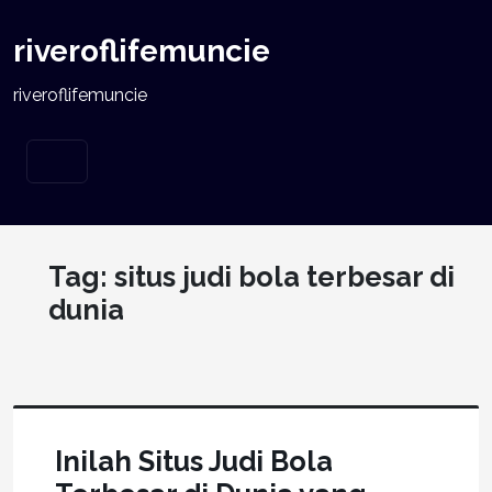
riveroflifemuncie
riveroflifemuncie
Tag:
situs judi bola terbesar di
dunia
Inilah Situs Judi Bola