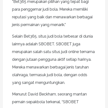
“Bet365 merupakan pilihan yang tepat bagi
para penggemar judi bola. Mereka memiliki
reputasi yang baik dan menawarkan berbagai
jenis permainan yang menarik.”
Selain Bet365, situs judi bola terbesar di dunia
lainnya adalah SBOBET. SBOBET juga
merupakan salah satu situs judi online ternama
dengan jutaan pengguna aktif setiap harinya.
Mereka menawarkan berbagai jenis taruhan
olahraga, termasuk judi bola, dengan odds
yang sangat menguntungkan.
Menurut David Beckham, seorang mantan
pemain sepakbola terkenal, “SBOBET