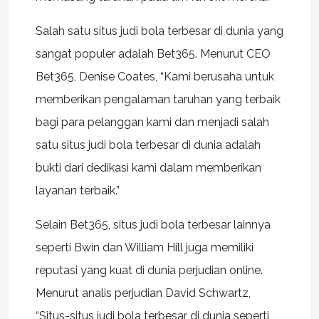
Salah satu situs judi bola terbesar di dunia yang
sangat populer adalah Bet365. Menurut CEO
Bet365, Denise Coates, “Kami berusaha untuk
memberikan pengalaman taruhan yang terbaik
bagi para pelanggan kami dan menjadi salah
satu situs judi bola terbesar di dunia adalah
bukti dari dedikasi kami dalam memberikan
layanan terbaik.”
Selain Bet365, situs judi bola terbesar lainnya
seperti Bwin dan William Hill juga memiliki
reputasi yang kuat di dunia perjudian online.
Menurut analis perjudian David Schwartz,
“Situs-situs judi bola terbesar di dunia seperti