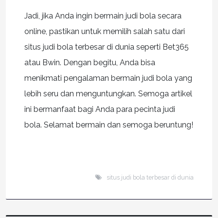
Jadi, jika Anda ingin bermain judi bola secara
online, pastikan untuk memilih salah satu dari
situs judi bola terbesar di dunia seperti Bet365
atau Bwin. Dengan begitu, Anda bisa
menikmati pengalaman bermain judi bola yang
lebih seru dan menguntungkan. Semoga artikel
ini bermanfaat bagi Anda para pecinta judi
bola. Selamat bermain dan semoga beruntung!
situs judi bola terbesar di dunia