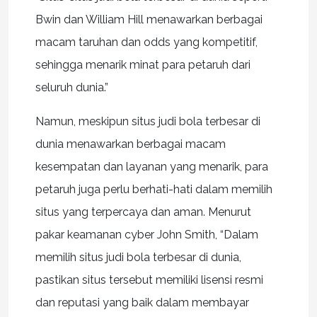
Bwin dan William Hill menawarkan berbagai
macam taruhan dan odds yang kompetitif,
sehingga menarik minat para petaruh dari
seluruh dunia.”
Namun, meskipun situs judi bola terbesar di
dunia menawarkan berbagai macam
kesempatan dan layanan yang menarik, para
petaruh juga perlu berhati-hati dalam memilih
situs yang terpercaya dan aman. Menurut
pakar keamanan cyber John Smith, “Dalam
memilih situs judi bola terbesar di dunia,
pastikan situs tersebut memiliki lisensi resmi
dan reputasi yang baik dalam membayar