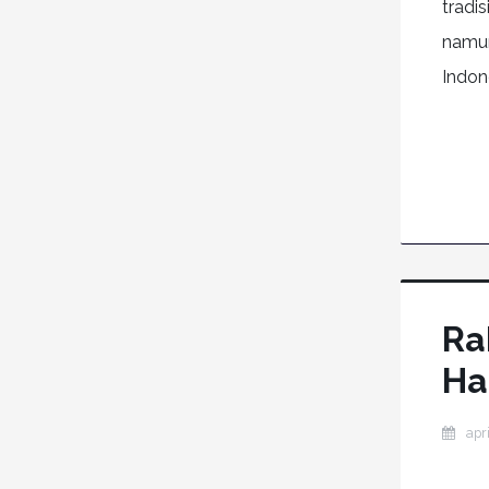
tradi
namun
Indon
Ra
Ha
apr