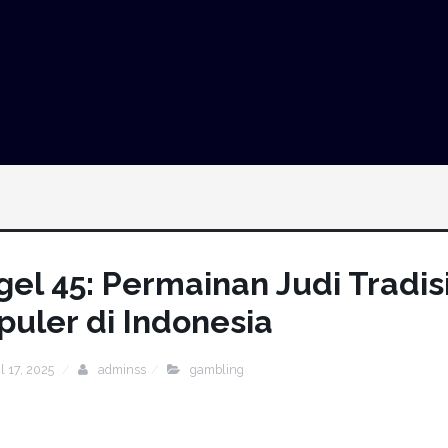
gel 45: Permainan Judi Tradis
puler di Indonesia
il 17, 2025
adminss
gambling