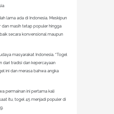
sia
dah lama ada di Indonesia. Meskipun
ar dan masih tetap populer hingga
, baik secara konvensional maupun
 budaya masyarakat Indonesia. “Togel
 dari tradisi dan kepercayaan
el ini dan merasa bahwa angka
wa permainan ini pertama kali
at itu, togel 45 menjadi populer di
g.