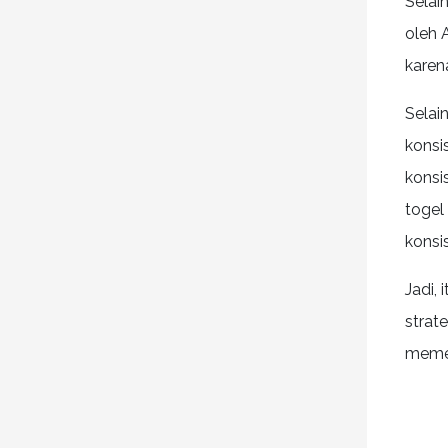
Selai
oleh 
karen
Selai
konsi
konsi
togel
konsis
Jadi,
strat
memen