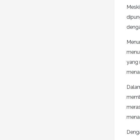
Meski
dipun
denga
Menur
menun
yang 
menar
Dalam
membe
meras
menan
Denga