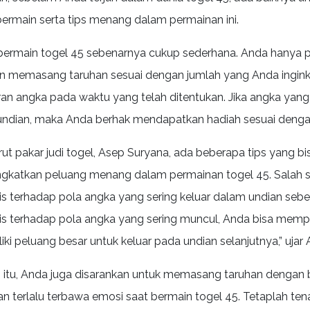
bermain serta tips menang dalam permainan ini.
bermain togel 45 sebenarnya cukup sederhana. Anda hanya pe
n memasang taruhan sesuai dengan jumlah yang Anda inginkan
ran angka pada waktu yang telah ditentukan. Jika angka yang 
 undian, maka Anda berhak mendapatkan hadiah sesuai denga
ut pakar judi togel, Asep Suryana, ada beberapa tips yang b
gkatkan peluang menang dalam permainan togel 45. Salah 
sis terhadap pola angka yang sering keluar dalam undian se
sis terhadap pola angka yang sering muncul, Anda bisa mem
iki peluang besar untuk keluar pada undian selanjutnya,” ujar 
n itu, Anda juga disarankan untuk memasang taruhan dengan bi
an terlalu terbawa emosi saat bermain togel 45. Tetaplah te