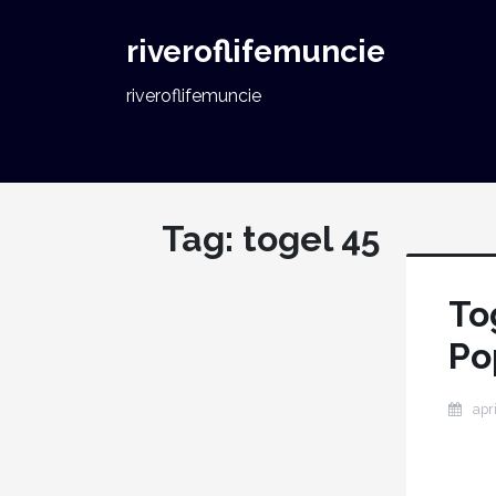
riveroflifemuncie
riveroflifemuncie
Tag:
togel 45
To
Po
apr