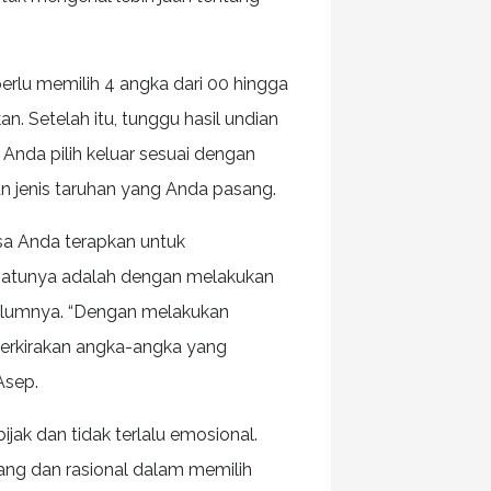
rlu memilih 4 angka dari 00 hingga
. Setelah itu, tunggu hasil undian
Anda pilih keluar sesuai dengan
n jenis taruhan yang Anda pasang.
isa Anda terapkan untuk
satunya adalah dengan melakukan
belumnya. “Dengan melakukan
perkirakan angka-angka yang
Asep.
jak dan tidak terlalu emosional.
nang dan rasional dalam memilih