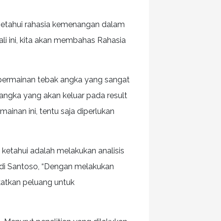
getahui rahasia kemenangan dalam
ali ini, kita akan membahas Rahasia
 permainan tebak angka yang sangat
angka yang akan keluar pada result
inan ini, tentu saja diperlukan
ketahui adalah melakukan analisis
udi Santoso, “Dengan melakukan
katkan peluang untuk