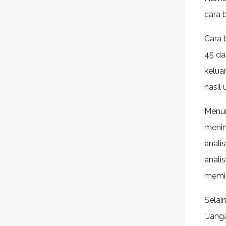
cara 
Cara 
45 da
kelua
hasil
Menur
menin
anali
anali
memil
Selai
“Jang