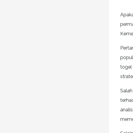
Apaka
perma
Kemen
Perta
popul
togel
strate
Salah
terha
anali
memen