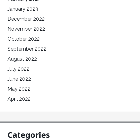
January 2023
December 2022
November 2022
October 2022
September 2022
August 2022
July 2022
June 2022
May 2022
April 2022
Categories