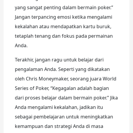
yang sangat penting dalam bermain poker.”
Jangan terpancing emosi ketika mengalami
kekalahan atau mendapatkan kartu buruk,
tetaplah tenang dan fokus pada permainan
Anda.
Terakhir, jangan ragu untuk belajar dari
pengalaman Anda. Seperti yang dikatakan
oleh Chris Moneymaker, seorang juara World
Series of Poker, “Kegagalan adalah bagian
dari proses belajar dalam bermain poker.” Jika
Anda mengalami kekalahan, jadikan itu
sebagai pembelajaran untuk meningkatkan
kemampuan dan strategi Anda di masa