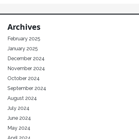
Archives
February 2025
January 2025
December 2024
November 2024
October 2024
September 2024
August 2024
July 2024
June 2024
May 2024
April 2024