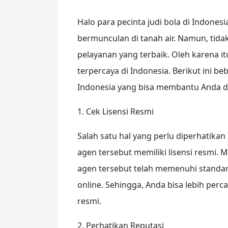
Halo para pecinta judi bola di Indonesi
bermunculan di tanah air. Namun, tid
pelayanan yang terbaik. Oleh karena it
terpercaya di Indonesia. Berikut ini be
Indonesia yang bisa membantu Anda d
1. Cek Lisensi Resmi
Salah satu hal yang perlu diperhatikan
agen tersebut memiliki lisensi resmi. 
agen tersebut telah memenuhi standar 
online. Sehingga, Anda bisa lebih perca
resmi.
2. Perhatikan Reputasi