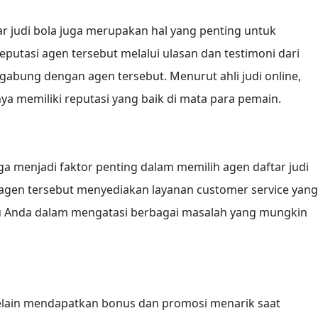
ftar judi bola juga merupakan hal yang penting untuk
eputasi agen tersebut melalui ulasan dan testimoni dari
gabung dengan agen tersebut. Menurut ahli judi online,
nya memiliki reputasi yang baik di mata para pemain.
ga menjadi faktor penting dalam memilih agen daftar judi
n agen tersebut menyediakan layanan customer service yang
 Anda dalam mengatasi berbagai masalah yang mungkin
elain mendapatkan bonus dan promosi menarik saat