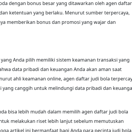
goda dengan bonus besar yang ditawarkan oleh agen daftar
 dan ketentuan yang berlaku. Menurut sumber terpercaya,
sanya memberikan bonus dan promosi yang wajar dan
la yang Anda pilih memiliki sistem keamanan transaksi yang
bahwa data pribadi dan keuangan Anda akan aman saat
nurut ahli keamanan online, agen daftar judi bola terperca
 yang canggih untuk melindungi data pribadi dan keuang
da bisa lebih mudah dalam memilih agen daftar judi bola
untuk melakukan riset lebih lanjut sebelum memutuskan
a artikel ini bermanfaat bagi Anda para pecinta judi bola