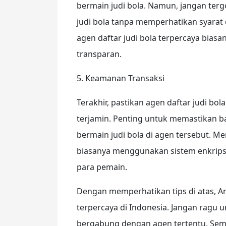
bermain judi bola. Namun, jangan ter
judi bola tanpa memperhatikan syarat
agen daftar judi bola terpercaya bia
transparan.
5. Keamanan Transaksi
Terakhir, pastikan agen daftar judi bo
terjamin. Penting untuk memastikan 
bermain judi bola di agen tersebut. Me
biasanya menggunakan sistem enkripsi
para pemain.
Dengan memperhatikan tips di atas, An
terpercaya di Indonesia. Jangan ragu 
bergabung dengan agen tertentu. Semog