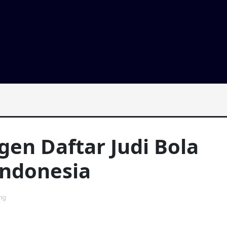
gen Daftar Judi Bola
Indonesia
ng