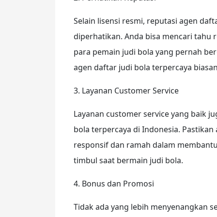
Selain lisensi resmi, reputasi agen da
diperhatikan. Anda bisa mencari tahu r
para pemain judi bola yang pernah ber
agen daftar judi bola terpercaya biasa
3. Layanan Customer Service
Layanan customer service yang baik ju
bola terpercaya di Indonesia. Pastika
responsif dan ramah dalam membantu
timbul saat bermain judi bola.
4. Bonus dan Promosi
Tidak ada yang lebih menyenangkan s