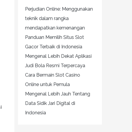
Perjudian Online: Menggunakan
teknik dalam rangka
mendapatkan kemenangan
Panduan Memilih Situs Slot
Gacor Terbaik di Indonesia
Mengenal Lebih Dekat Aplikasi
Judi Bola Resmi Terpercaya
Cara Bermain Slot Casino
Online untuk Pemula
a
Mengenal Lebih Jauh Tentang
Data Sidik Jari Digital di
i
Indonesia