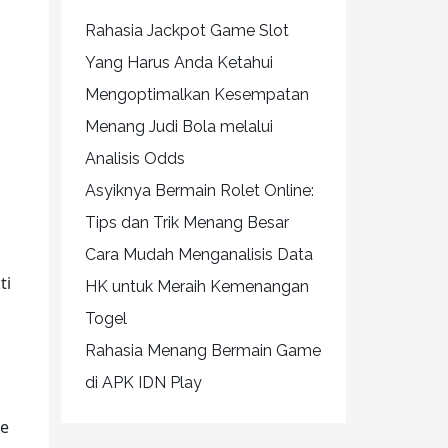
Rahasia Jackpot Game Slot
Yang Harus Anda Ketahui
Mengoptimalkan Kesempatan
Menang Judi Bola melalui
Analisis Odds
.
Asyiknya Bermain Rolet Online:
Tips dan Trik Menang Besar
Cara Mudah Menganalisis Data
ti
HK untuk Meraih Kemenangan
Togel
Rahasia Menang Bermain Game
di APK IDN Play
ne