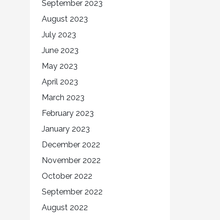
September 2023
August 2023
July 2023
June 2023
May 2023
April 2023
March 2023
February 2023
January 2023
December 2022
November 2022
October 2022
September 2022
August 2022