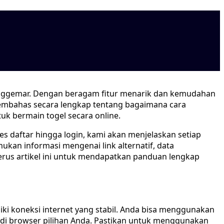
 penggemar. Dengan beragam fitur menarik dan kemudahan
membahas secara lengkap tentang bagaimana cara
uk bermain togel secara online.
es daftar hingga login, kami akan menjelaskan setiap
ukan informasi mengenai link alternatif, data
erus artikel ini untuk mendapatkan panduan lengkap
iki koneksi internet yang stabil. Anda bisa menggunakan
 di browser pilihan Anda. Pastikan untuk menggunakan