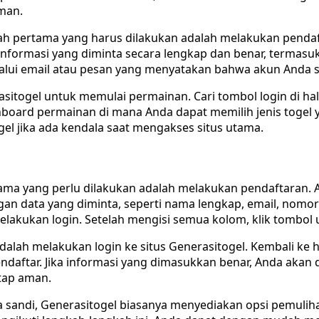
man.
kah pertama yang harus dilakukan adalah melakukan pendaf
 informasi yang diminta secara lengkap dan benar, termasuk
alui email atau pesan yang menyatakan bahwa akun Anda s
rasitogel untuk memulai permainan. Cari tombol login di
shboard permainan di mana Anda dapat memilih jenis togel 
gel jika ada kendala saat mengakses situs utama.
tama yang perlu dilakukan adalah melakukan pendaftaran. 
ngan data yang diminta, seperti nama lengkap, email, nomor
lakukan login. Setelah mengisi semua kolom, klik tombol
 adalah melakukan login ke situs Generasitogel. Kembali k
endaftar. Jika informasi yang dimasukkan benar, Anda aka
tap aman.
ta sandi, Generasitogel biasanya menyediakan opsi pemuliha