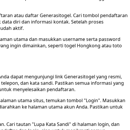
taran atau daftar Generasitogel. Cari tombol pendaftaran
 data diri dan informasi kontak. Setelah proses
udah aktif.
 halaman utama dan masukkan username serta password
yang ingin dimainkan, seperti togel Hongkong atau toto
Anda dapat mengunjungi link Generasitogel yang resmi,
 telepon, dan kata sandi. Pastikan semua informasi yang
 untuk menyelesaikan pendaftaran.
e halaman utama situs, temukan tombol "Login". Masukkan
n diarahkan ke halaman utama akun Anda. Pastikan untuk
n. Cari tautan "Lupa Kata Sandi" di halaman login, dan