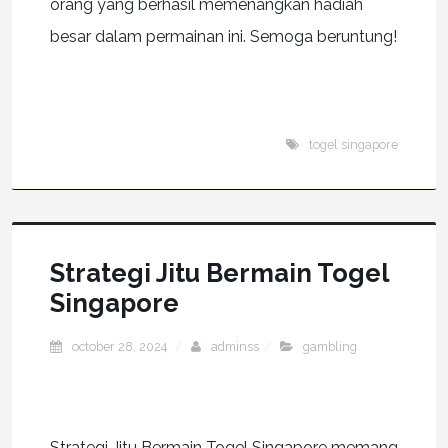
orang yang berhasil memenangkan hadiah
besar dalam permainan ini. Semoga beruntung!
togel singapore
Strategi Jitu Bermain Togel
Singapore
october 28, 2024
adminss
gambling
Strategi Jitu Bermain Togel Singapore memang