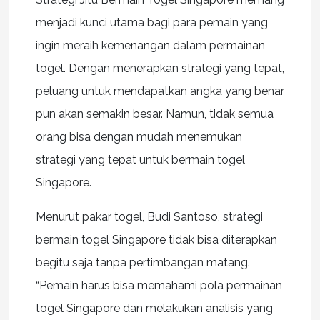
menjadi kunci utama bagi para pemain yang
ingin meraih kemenangan dalam permainan
togel. Dengan menerapkan strategi yang tepat,
peluang untuk mendapatkan angka yang benar
pun akan semakin besar. Namun, tidak semua
orang bisa dengan mudah menemukan
strategi yang tepat untuk bermain togel
Singapore.
Menurut pakar togel, Budi Santoso, strategi
bermain togel Singapore tidak bisa diterapkan
begitu saja tanpa pertimbangan matang.
“Pemain harus bisa memahami pola permainan
togel Singapore dan melakukan analisis yang