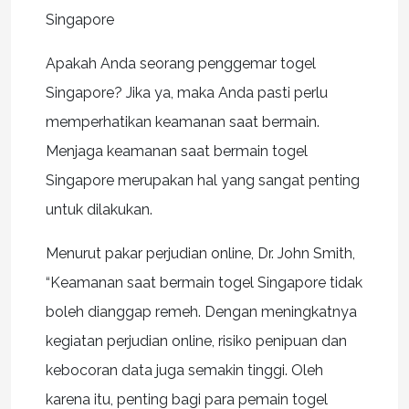
Singapore
Apakah Anda seorang penggemar togel
Singapore? Jika ya, maka Anda pasti perlu
memperhatikan keamanan saat bermain.
Menjaga keamanan saat bermain togel
Singapore merupakan hal yang sangat penting
untuk dilakukan.
Menurut pakar perjudian online, Dr. John Smith,
“Keamanan saat bermain togel Singapore tidak
boleh dianggap remeh. Dengan meningkatnya
kegiatan perjudian online, risiko penipuan dan
kebocoran data juga semakin tinggi. Oleh
karena itu, penting bagi para pemain togel