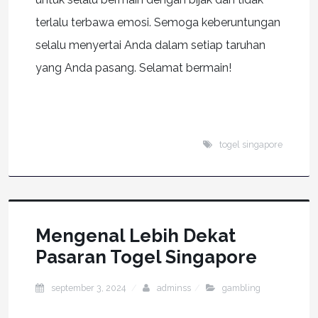
terlalu terbawa emosi. Semoga keberuntungan
selalu menyertai Anda dalam setiap taruhan
yang Anda pasang. Selamat bermain!
togel singapore
Mengenal Lebih Dekat
Pasaran Togel Singapore
september 3, 2024
adminss
gambling