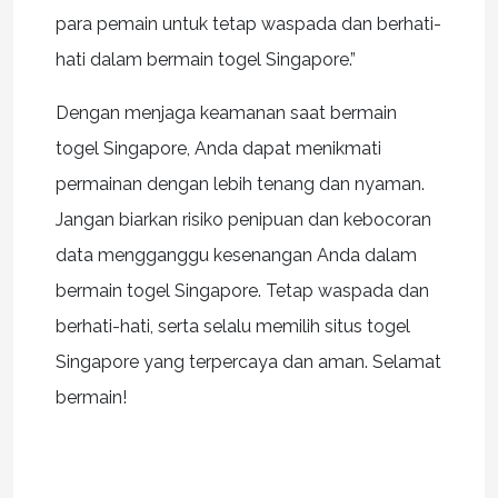
para pemain untuk tetap waspada dan berhati-
hati dalam bermain togel Singapore.”
Dengan menjaga keamanan saat bermain
togel Singapore, Anda dapat menikmati
permainan dengan lebih tenang dan nyaman.
Jangan biarkan risiko penipuan dan kebocoran
data mengganggu kesenangan Anda dalam
bermain togel Singapore. Tetap waspada dan
berhati-hati, serta selalu memilih situs togel
Singapore yang terpercaya dan aman. Selamat
bermain!