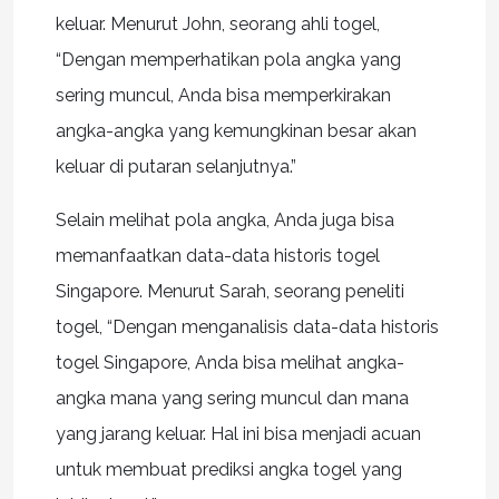
keluar. Menurut John, seorang ahli togel,
“Dengan memperhatikan pola angka yang
sering muncul, Anda bisa memperkirakan
angka-angka yang kemungkinan besar akan
keluar di putaran selanjutnya.”
Selain melihat pola angka, Anda juga bisa
memanfaatkan data-data historis togel
Singapore. Menurut Sarah, seorang peneliti
togel, “Dengan menganalisis data-data historis
togel Singapore, Anda bisa melihat angka-
angka mana yang sering muncul dan mana
yang jarang keluar. Hal ini bisa menjadi acuan
untuk membuat prediksi angka togel yang