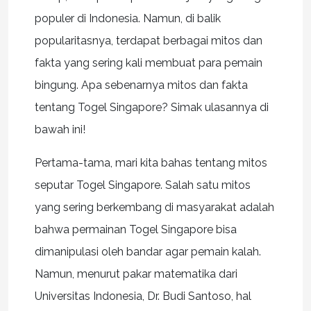
populer di Indonesia. Namun, di balik
popularitasnya, terdapat berbagai mitos dan
fakta yang sering kali membuat para pemain
bingung. Apa sebenarnya mitos dan fakta
tentang Togel Singapore? Simak ulasannya di
bawah ini!
Pertama-tama, mari kita bahas tentang mitos
seputar Togel Singapore. Salah satu mitos
yang sering berkembang di masyarakat adalah
bahwa permainan Togel Singapore bisa
dimanipulasi oleh bandar agar pemain kalah.
Namun, menurut pakar matematika dari
Universitas Indonesia, Dr. Budi Santoso, hal