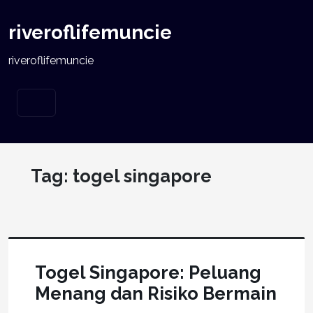
riveroflifemuncie
riveroflifemuncie
Tag:
togel singapore
Togel Singapore: Peluang
Menang dan Risiko Bermain