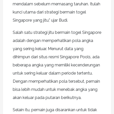
mendalam sebelum memasang taruhan. Itulah
kunci utama dari strategi bermain togel
Singapore yang jitu,” ujar Budi.
Salah satu strategi jitu bermain togel Singapore
adalah dengan memperhatikan pola angka
yang sering keluar. Menurut data yang
dihimpun dari situs resmi Singapore Pools, ada
beberapa angka yang memiliki kecenderungan
untuk sering keluar dalam periode tertentu.
Dengan memperhatikan pola tersebut, pemain
bisa lebih mudah untuk menebak angka yang
akan keluar pada putaran berikutnya.
Selain itu, pemain juga disarankan untuk tidak