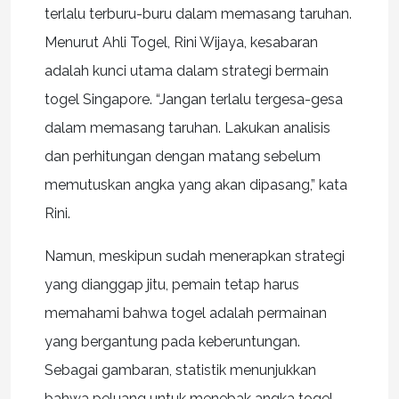
terlalu terburu-buru dalam memasang taruhan.
Menurut Ahli Togel, Rini Wijaya, kesabaran
adalah kunci utama dalam strategi bermain
togel Singapore. “Jangan terlalu tergesa-gesa
dalam memasang taruhan. Lakukan analisis
dan perhitungan dengan matang sebelum
memutuskan angka yang akan dipasang,” kata
Rini.
Namun, meskipun sudah menerapkan strategi
yang dianggap jitu, pemain tetap harus
memahami bahwa togel adalah permainan
yang bergantung pada keberuntungan.
Sebagai gambaran, statistik menunjukkan
bahwa peluang untuk menebak angka togel