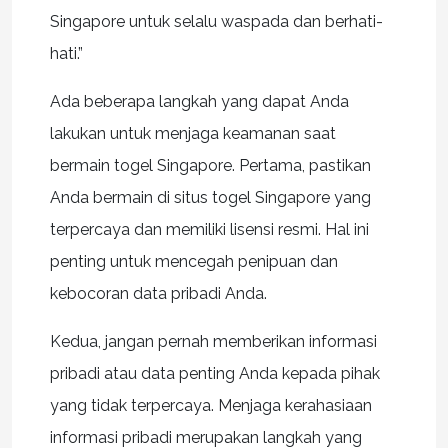
Singapore untuk selalu waspada dan berhati-
hati.”
Ada beberapa langkah yang dapat Anda
lakukan untuk menjaga keamanan saat
bermain togel Singapore. Pertama, pastikan
Anda bermain di situs togel Singapore yang
terpercaya dan memiliki lisensi resmi. Hal ini
penting untuk mencegah penipuan dan
kebocoran data pribadi Anda.
Kedua, jangan pernah memberikan informasi
pribadi atau data penting Anda kepada pihak
yang tidak terpercaya. Menjaga kerahasiaan
informasi pribadi merupakan langkah yang