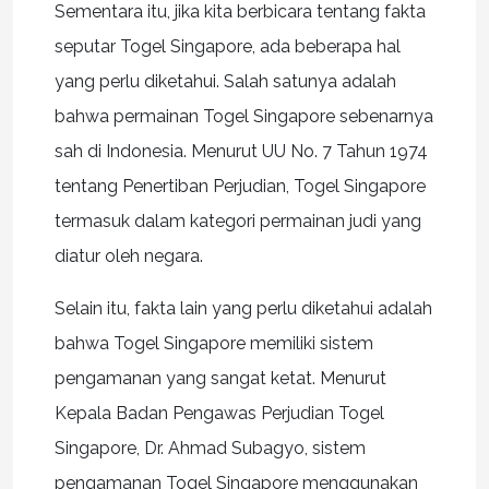
Sementara itu, jika kita berbicara tentang fakta
seputar Togel Singapore, ada beberapa hal
yang perlu diketahui. Salah satunya adalah
bahwa permainan Togel Singapore sebenarnya
sah di Indonesia. Menurut UU No. 7 Tahun 1974
tentang Penertiban Perjudian, Togel Singapore
termasuk dalam kategori permainan judi yang
diatur oleh negara.
Selain itu, fakta lain yang perlu diketahui adalah
bahwa Togel Singapore memiliki sistem
pengamanan yang sangat ketat. Menurut
Kepala Badan Pengawas Perjudian Togel
Singapore, Dr. Ahmad Subagyo, sistem
pengamanan Togel Singapore menggunakan