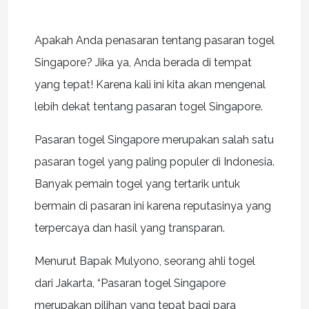
Apakah Anda penasaran tentang pasaran togel
Singapore? Jika ya, Anda berada di tempat
yang tepat! Karena kali ini kita akan mengenal
lebih dekat tentang pasaran togel Singapore.
Pasaran togel Singapore merupakan salah satu
pasaran togel yang paling populer di Indonesia.
Banyak pemain togel yang tertarik untuk
bermain di pasaran ini karena reputasinya yang
terpercaya dan hasil yang transparan.
Menurut Bapak Mulyono, seorang ahli togel
dari Jakarta, “Pasaran togel Singapore
merupakan pilihan yang tepat bagi para