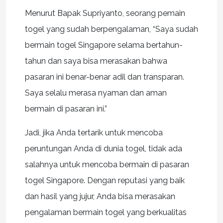
Menurut Bapak Supriyanto, seorang pemain
togel yang sudah berpengalaman, “Saya sudah
bermain togel Singapore selama bertahun-
tahun dan saya bisa merasakan bahwa
pasaran ini benar-benar adil dan transparan.
Saya selalu merasa nyaman dan aman
bermain di pasaran ini.”
Jadi, jika Anda tertarik untuk mencoba
peruntungan Anda di dunia togel, tidak ada
salahnya untuk mencoba bermain di pasaran
togel Singapore. Dengan reputasi yang baik
dan hasil yang jujur, Anda bisa merasakan
pengalaman bermain togel yang berkualitas